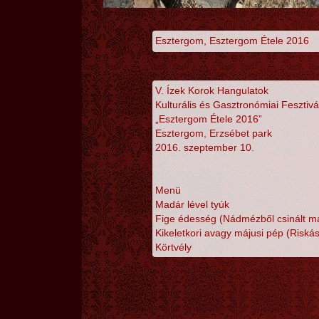
Esztergom, Esztergom Étele 2016
V. Ízek Korok Hangulatok
Kulturális és Gasztronómiai Fesztivá
„Esztergom Étele 2016”
Esztergom, Erzsébet park
2016. szeptember 10.
Menü
Madár lével tyúk
Fige édesség (Nádmézből csinált ma
Kikeletkori avagy májusi pép (Risk
Körtvély