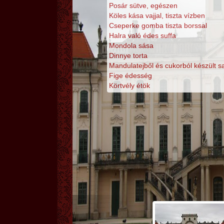
Posár sütve, egészen
Köles kása vajjal, tiszta vízben
Cseperke gomba tiszta borssal
Halra való édes suffa
Mondola sása
Dinnye torta
Mandulatejből és cukorból készült s
Fige édesség
Körtvély étök