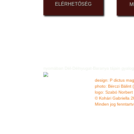
ELÉRHETŐSÉG
M
A Kisfaludy Turisztikai Fejlesztési Programban a
„Festett kazettás templomok és tájházak nyomá
vagy autóval” című pályaművel. A pályamű az al
nyomában Dél-Délnyugat-Baranya tájain gyalogo
design: P dictus mag
photo: Bérczi Bálint 
logo: Szabó Norbert
© Kohári Gabriella 
Minden jog fenntartv