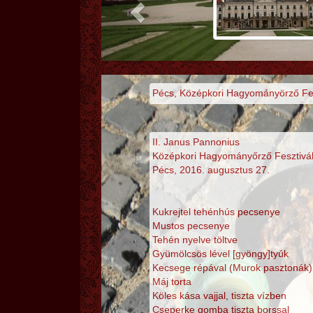
Pécs, Középkori Hagyományörző Fes
II. Janus Pannonius
Középkori Hagyományőrző Fesztivá
Pécs, 2016. augusztus 27.
Kukrejtel tehénhús pecsenye
Mustos pecsenye
Tehén nyelve töltve
Gyümölcsös lével [gyöngy]tyúk
Kecsege répával (Murok pasztonák)
Máj torta
Köles kása vajjal, tiszta vízben
Cseperke gomba tiszta borssal