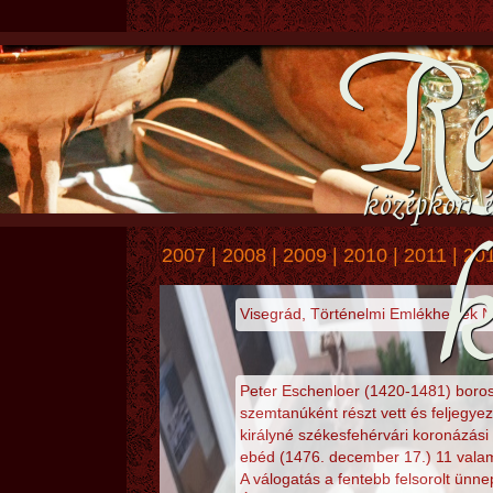
Re
középkori é
2007
|
2008
|
2009
|
2010
|
2011
|
20
Visegrád, Történelmi Emlékhelyek N
Peter Eschenloer (1420-1481) borosz
szemtanúként részt vett és feljegye
királyné székesfehérvári koronázási
ebéd (1476. december 17.) 11 valamin
A válogatás a fentebb felsorolt ünn