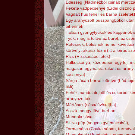
Édesség (Nádmézből csinált marcza
Fekete vadpecsenye (Erdei disznó 
Vagdalt hús fehér és barna szeletekb
Egy aranyozott puszpángbokor után
pihennek
Tálban gyöngytyúkok és kappanok s
Tyúk, meg is töltve az bürét, az cson
Rétesnek, bélesnek nemei következ
körtvélyt akarsz főzni (itt a leírás sz
Rizs (Rizskásából étök)
Halkocsonya, közepében egy fej, mel
magasan egymásra rakott és aranyo
kocsonya)
Sárga fácán borral leöntve (Lúd fejé
tikfi)
Fehér mandulatejből és cukorból kés
aranyozottak
Mártások (sása/lév/suf[f]a):
Asszú meggy főve borban,
Mondola sása
Szilva pép (vegyes gyümölcsből),
Torma sása (Csuka sóban, tormával
Mandulatej (Mondolatej, avagy mond