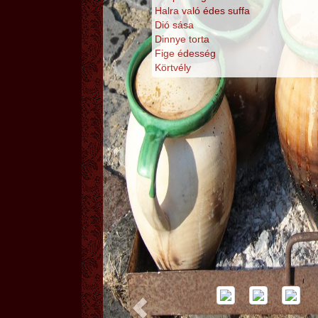
Halra való édes suffa
Dió sása
Dinnye torta
Fige édesség
Körtvély