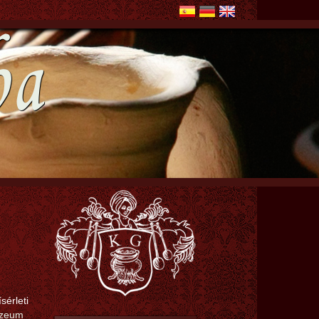
ha
sérleti
úzeum