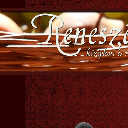
Renesz
középkori és r