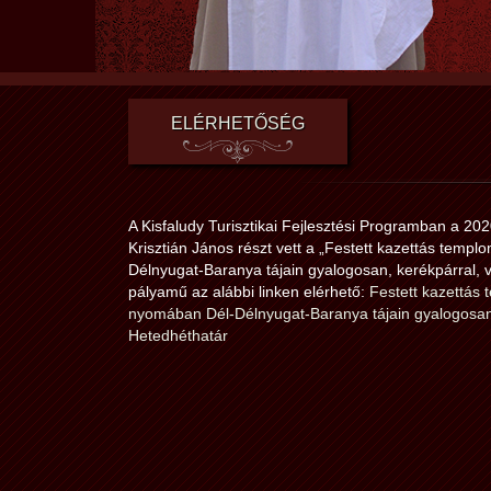
ELÉRHETŐSÉG
A Kisfaludy Turisztikai Fejlesztési Programban a 202
Krisztián János részt vett a „Festett kazettás temp
Délnyugat-Baranya tájain gyalogosan, kerékpárral, 
pályamű az alábbi linken elérhető:
Festett kazettás
nyomában Dél-Délnyugat-Baranya tájain gyalogosan,
Hetedhéthatár