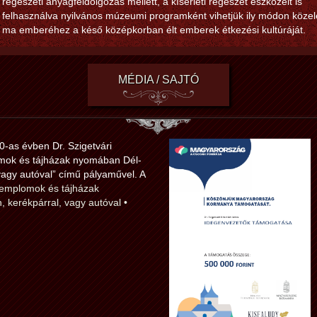
régészeti anyagfeldolgozás mellett, a kísérleti régészet eszközeit is
felhasználva nyilvános múzeumi programként vihetjük ily módon köze
ma emberéhez a késő középkorban élt emberek étkezési kultúráját.
MÉDIA / SAJTÓ
0-as évben Dr. Szigetvári
lomok és tájházak nyomában Dél-
vagy autóval” című pályaművel. A
 templomok és tájházak
 kerékpárral, vagy autóval •