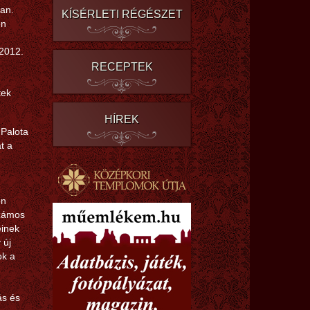
an.
KÍSÉRLETI RÉGÉSZET
én
 2012.
RECEPTEK
tek
HÍREK
 Palota
t a
on
számos
einek
 új
ok a
ás és