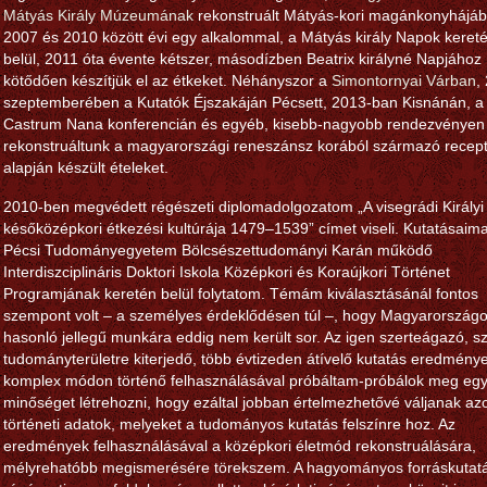
Mátyás Király Múzeumának
rekonstruált Mátyás-kori magánkonyhájáb
2007 és 2010 között évi egy alkalommal, a Mátyás király Napok keret
belül, 2011 óta évente kétszer, másodízben Beatrix királyné Napjához
kötődően készítjük el az étkeket. Néhányszor a
Simontornyai Várban
,
szeptemberében a Kutatók Éjszakáján Pécsett, 2013-ban Kisnánán, a
Castrum Nana konferencián és egyéb, kisebb-nagyobb rendezvényen
rekonstruáltunk a magyarországi reneszánsz korából származó recep
alapján készült ételeket.
2010-ben megvédett régészeti diplomadolgozatom „A visegrádi Királyi
későközépkori étkezési kultúrája 1479–1539” címet viseli. Kutatásaima
Pécsi Tudományegyetem Bölcsészettudományi Karán működő
Interdiszciplináris Doktori Iskola Középkori és Koraújkori Történet
Programjának keretén belül folytatom. Témám kiválasztásánál fontos
szempont volt – a személyes érdeklődésen túl –, hogy Magyarország
hasonló jellegű munkára eddig nem került sor. Az igen szerteágazó, 
tudományterületre kiterjedő, több évtizeden átívelő kutatás eredmény
komplex módon történő felhasználásával próbáltam-próbálok meg egy
minőséget létrehozni, hogy ezáltal jobban értelmezhetővé váljanak az
történeti adatok, melyeket a tudományos kutatás felszínre hoz. Az
eredmények felhasználásával a középkori életmód rekonstruálására,
mélyrehatóbb megismerésére törekszem. A hagyományos forráskutat