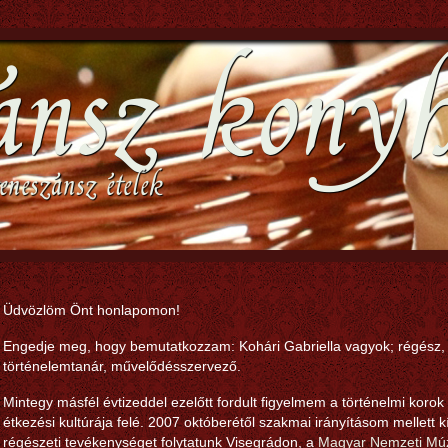
ánsz kony
eneszánsz ételek
Üdvözlöm Önt honlapomon!
Engedje meg, hogy bemutatkozzam: Kohári Gabriella vagyok; régész,
történelemtanár, művelődésszervező.
Mintegy másfél évtizeddel ezelőtt fordult figyelmem a történelmi korok
étkezési kultúrája felé. 2007 októberétől szakmai irányításom mellett kí
régészeti tevékenységet folytatunk Visegrádon, a
Magyar Nemzeti M